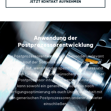
JETZT KONTAKT AUFNEHMEN
Anwendung der
Postprozessorentwicklung
Die Postprozessorentwicklung ist besonders relevant
bei Neukauf der Software über uns. Darüber hinaus
treten sie auf, wenn Kunden spezifische Features und
Optionen für ihre Fertigung wünschen, die häufig über
den Postprozessor integriert werden können. Dies
kann sowohl ein generelles Bedürfnis nach
Fertigungsoptimierung als auch Unzufriedenheit mit
den generischen Postprozessoren anderer Anbieter
einschließen.