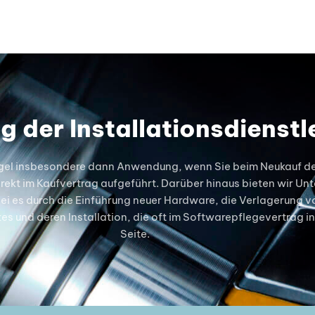
 der Installationsdienstl
 Regel insbesondere dann Anwendung, wenn Sie beim Neukauf d
irekt im Kaufvertrag aufgeführt. Darüber hinaus bieten wir Un
ei es durch die Einführung neuer Hardware, die Verlagerung v
nd deren Installation, die oft im Softwarepflegevertrag inte
Seite.