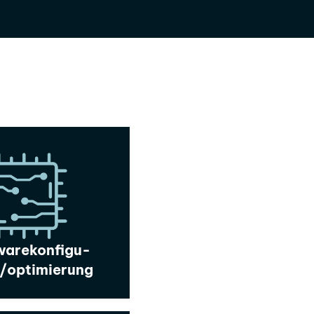
arekonfigu-
n/optimierung