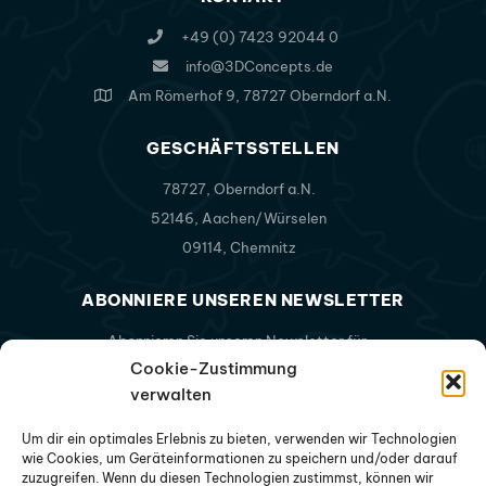
+49 (0) 7423 92044 0
info@3DConcepts.de
Am Römerhof 9, 78727 Oberndorf a.N.
GESCHÄFTSSTELLEN
78727, Oberndorf a.N.
52146, Aachen/Würselen
09114, Chemnitz
ABONNIERE UNSEREN NEWSLETTER
Abonnieren Sie unseren Newsletter für
aktuelle Infos - keine Sorge, kein Spam.
Cookie-Zustimmung
verwalten
Um dir ein optimales Erlebnis zu bieten, verwenden wir Technologien
wie Cookies, um Geräteinformationen zu speichern und/oder darauf
zuzugreifen. Wenn du diesen Technologien zustimmst, können wir