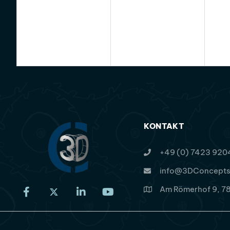
KONTAKT
+49 (0) 7423 920
info@3DConcepts
Am Römerhof 9, 78