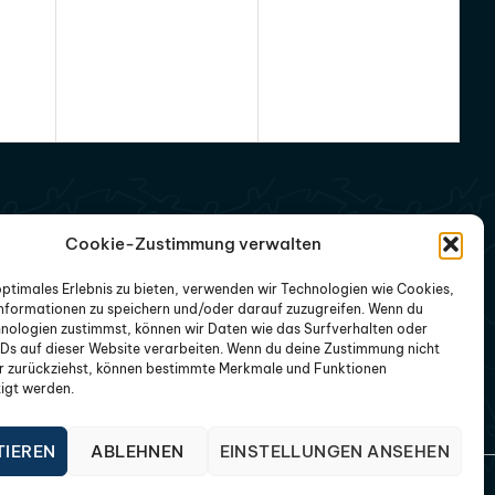
Cookie-Zustimmung verwalten
ABONNIERE UNSEREN NEWSLETTER
optimales Erlebnis zu bieten, verwenden wir Technologien wie Cookies,
nformationen zu speichern und/oder darauf zuzugreifen. Wenn du
Abonnieren Sie unseren Newsletter für aktuelle
nologien zustimmst, können wir Daten wie das Surfverhalten oder
IDs auf dieser Website verarbeiten. Wenn du deine Zustimmung nicht
Infos - keine Sorge, kein Spam.
er zurückziehst, können bestimmte Merkmale und Funktionen
igt werden.
TIEREN
ABLEHNEN
EINSTELLUNGEN ANSEHEN