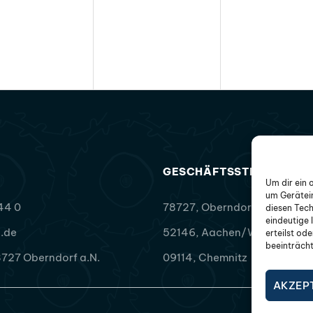
GESCHÄFTSSTELLEN
Um dir ein 
um Gerätei
44 0
78727, Oberndorf a.N.
diesen Tech
eindeutige 
.de
52146, Aachen/Würselen
erteilst od
beeinträcht
727 Oberndorf a.N.
09114, Chemnitz
AKZEP